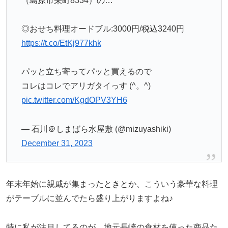
（島原市栄町8334）の…
◎おせち料理オードブル:3000円/税込3240円
https://t.co/EtKj977khk
パッと立ち寄ってパッと買えるので
コレはコレでアリガタイっす (^。^)
pic.twitter.com/KgdOPV3YH6
— 石川＠しまばら水屋敷 (@mizuyashiki)
December 31, 2023
年末年始に親戚が集まったときとか、こういう豪華な料理
がテーブルに並んでたら盛り上がりますよね♪
特に私が注目してるのが、地元長崎の食材を使った商品た