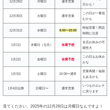
12月29日
月曜日
通常営業
日かも！
この日が一番混
12月30日
火曜日
通常営業
むかも
時短営業！閉店
12月31日
水曜日
8:00〜20:00
時間に注意
全店お休みの可
1月1日
木曜日（元旦）
休業予想
能性大
この日もお休み
1月2日
金曜日
休業予想
かな
営業再開！福袋
1月3日
土曜日
10:00〜通常
もあるかも
いつものエレナ
1月4日以降
日曜日〜
通常営業
に戻ります
見てください、2025年の12月29日は月曜日なんですよ！