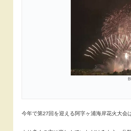
今年で第27回を迎える阿字ヶ浦海岸花火大会