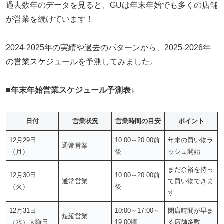
過去数年のデータを見ると、GUは年末年始でも多くの店舗
が営業を続けています！
2024-2025年の実績や過去のパターンから、2025-2026年
の営業スケジュールを予測してみました。
■
年末年始営業スケジュール予測表
↓
日付
営業状況
営業時間の目安
ポイント
12月29日
10:00～20:00前
年末の買い物ラ
通常営業
（月）
後
ッシュ開始
まだ余裕を持っ
12月30日
10:00～20:00前
通常営業
て買い物できま
（火）
後
す
12月31日
10:00～17:00～
閉店時間が早ま
短縮営業
（水）大晦日
19:00頃
る店舗多数