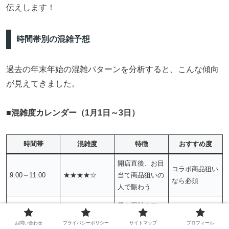
伝えします！
時間帯別の混雑予想
過去の年末年始の混雑パターンを分析すると、こんな傾向
が見えてきました。
■
混雑度カレンダー（1月1日～3日）
時間帯
混雑度
特徴
おすすめ度
開店直後、お目
コラボ商品狙い
9:00～11:00
★★★★☆
当て商品狙いの
なら必須
人で賑わう
最も混雑！ファ
11:00～14:00
★★★★★
ミリー層も加わ
避けた方が無難
お問い合わせ
プライバシーポリシー
サイトマップ
プロフィール
る