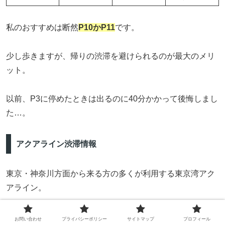
私のおすすめは断然
P10かP11
です。
少し歩きますが、帰りの渋滞を避けられるのが最大のメリ
ット。
以前、P3に停めたときは出るのに40分かかって後悔しまし
た…。
アクアライン渋滞情報
東京・神奈川方面から来る方の多くが利用する東京湾アク
アライン。
年末年始は当然、大渋滞が予想されます。
お問い合わせ
プライバシーポリシー
サイトマップ
プロフィール