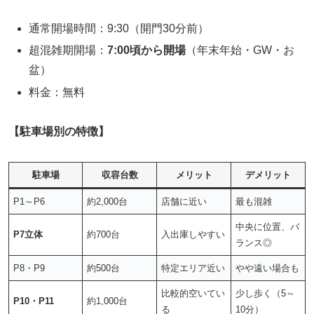
通常開場時間：9:30（開門30分前）
超混雑期開場：
7:00頃から開場
（年末年始・GW・お
盆）
料金：無料
【駐車場別の特徴】
駐車場
収容台数
メリット
デメリット
P1～P6
約2,000台
店舗に近い
最も混雑
中央に位置、バ
P7立体
約700台
入出庫しやすい
ランス◎
P8・P9
約500台
特定エリア近い
やや遠い場合も
比較的空いてい
少し歩く（5～
P10・P11
約1,000台
る
10分）