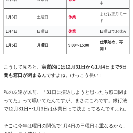
中
まだお正月モー
1月3日
土曜日
休業
ド
1月4日
日曜日
休業
日曜日でお休み
仕事始め、再
1月5日
月曜日
9:00〜15:00
開！
こうして見ると、
実質的には12月31日から1月4日まで5日
間も窓口が閉まる
んですよね。けっこう長い！
私の友達が以前、「31日に振込しようと思ったら窓口閉ま
ってた」って嘆いてたんですが、まさにこれです。銀行法
で12月31日〜1月3日は休業日って決まってるんですよね。
そこに今年は曜日の関係で1月4日の日曜日も重なるから、