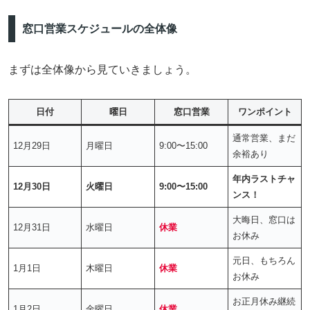
窓口営業スケジュールの全体像
まずは全体像から見ていきましょう。
日付
曜日
窓口営業
ワンポイント
通常営業、まだ
12月29日
月曜日
9:00〜15:00
余裕あり
年内ラストチャ
12月30日
火曜日
9:00〜15:00
ンス！
大晦日、窓口は
12月31日
水曜日
休業
お休み
元日、もちろん
1月1日
木曜日
休業
お休み
お正月休み継続
1月2日
金曜日
休業