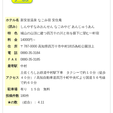
ホテル名
新安並温泉 なごみ宿 安住庵
（読み）
しんやすなみおんせん なごみやど あんじゅうあん
特 色
城山の山頂に建つ四万十の川と街を眼下に望む一軒宿
料 金
14000円～
住 所
〒787-0000 高知県四万十市中村1815為松公園頂上
電 話
0880-35-3184
ＦＡＸ
0880-35-3185
最寄駅
中村
土佐くろしお鉄道中村駅下車 タクシーで約１０分（徒歩
アクセス
４０分） / 高知自動車道四万十町中央ICより国道５６号線
で約６０分
駐車場
有り １５台 無料
投稿件数
180件
★の数
（総合）： 4.11