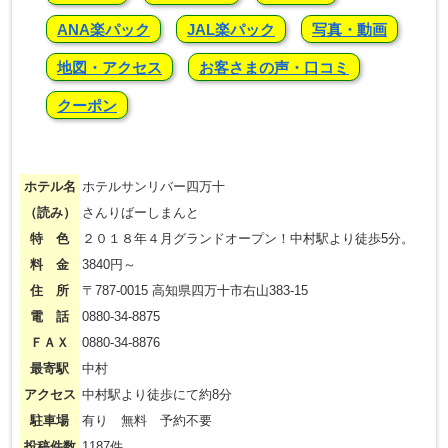
ANA楽パック
JAL楽パック
写真・動画
地図・アクセス
お客さまの声・口コミ
クーポン
ホテル名
ホテルサンリバー四万十
（読み）
さんりばーしまんと
特 色
２０１８年４月グランドオープン！中村駅より徒歩5分。
料 金
3840円～
住 所
〒787-0015 高知県四万十市右山383-15
電 話
0880-34-8875
ＦＡＸ
0880-34-8876
最寄駅
中村
アクセス
中村駅より徒歩にて約8分
駐車場
有り 無料 予約不要
投稿件数
1187件