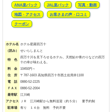
ANA楽パック
JAL楽パック
写真・動画
地図・アクセス
お客さまの声・口コミ
クーポン
ホテル名
ホテル星羅四万十
（読み）
せいらしまんと
四万十川を見下ろせるホテル。天然鮎や青のりなどの四万
特 色
十の幸が味わえる。
料 金
10450円～
住 所
〒787-1603 高知県四万十市西土佐用井1100
電 話
0880-52-2225
ＦＡＸ
0880-52-2004
最寄駅
江川崎
アクセス
ＪＲ 江川崎駅から無料送迎（約５分） 要予約制
駐車場
有り １４台 無料 予約不要