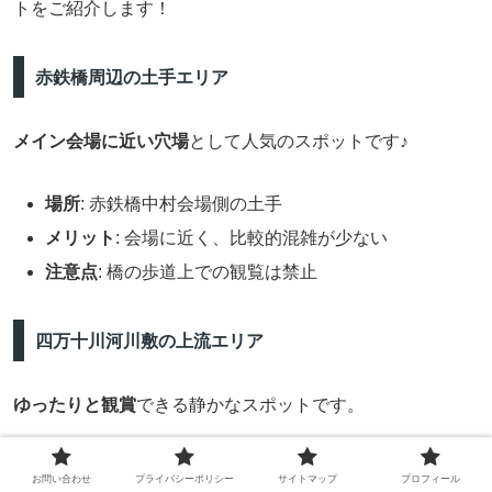
トをご紹介します！
赤鉄橋周辺の土手エリア
メイン会場に近い穴場
として人気のスポットです♪
場所
: 赤鉄橋中村会場側の土手
メリット
: 会場に近く、比較的混雑が少ない
注意点
: 橋の歩道上での観覧は禁止
四万十川河川敷の上流エリア
ゆったりと観賞
できる静かなスポットです。
場所
: 赤鉄橋から上流側の河川敷
お問い合わせ
プライバシーポリシー
サイトマップ
プロフィール