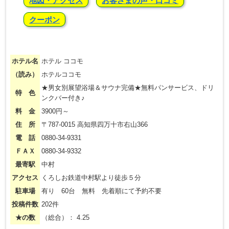
地図・アクセス
お客さまの声・口コミ
クーポン
ホテル名
ホテル ココモ
（読み）
ホテルココモ
★男女別展望浴場＆サウナ完備★無料パンサービス、ドリ
特 色
ンクバー付き♪
料 金
3900円～
住 所
〒787-0015 高知県四万十市右山366
電 話
0880-34-9331
ＦＡＸ
0880-34-9332
最寄駅
中村
アクセス
くろしお鉄道中村駅より徒歩５分
駐車場
有り 60台 無料 先着順にて予約不要
投稿件数
202件
★の数
（総合）： 4.25