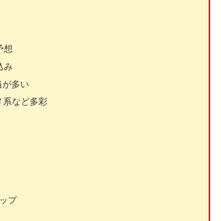
予想
込み
当が多い
メ系など多彩
アップ