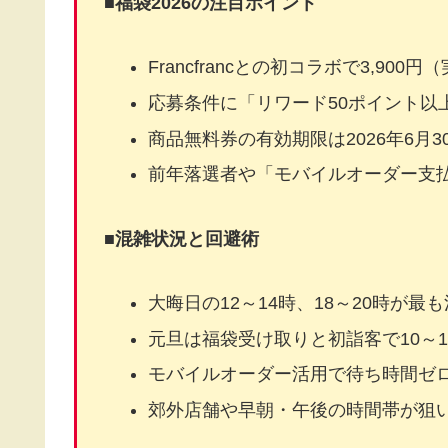
■
福袋2026の注目ポイント
Francfrancとの初コラボで3,900
応募条件に「リワード50ポイント以
商品無料券の有効期限は2026年6月
前年落選者や「モバイルオーダー支
■
混雑状況と回避術
大晦日の12～14時、18～20時が最
元旦は福袋受け取りと初詣客で10～1
モバイルオーダー活用で待ち時間ゼ
郊外店舗や早朝・午後の時間帯が狙